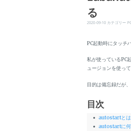
る
2020-09-10
カテゴリー
P
PC起動時にタッチ
私が使っているPC起動
ュージョンを使って
目的は備忘録だが、
目次
autostartと
autostar