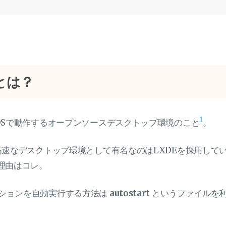
tとは？
1
X系OSで動作するオープンソースデスクトップ環境のこと
。
量で高速なデスクトップ環境として有名なのはLXDEを採用して
る理由はコレ。
ーションを自動実行する方法は
autostart
というファイルを