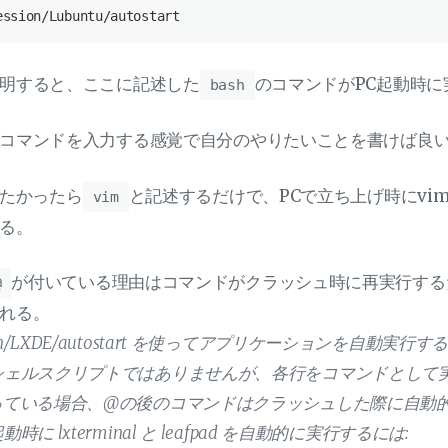
明すると、ここに記述した
のコマンドがPC起動時に
bash
コマンドを入力する感覚で自分のやりたいことを書けば良
したかったら
と記述するだけで、PCで立ち上げ時にvi
vim
る。
が付いている理由はコマンドがクラッシュ時に再実行する
@
れる。
xsession/LXDE/autostart を使ってアプリケーションを自動
シェルスクリプトではありませんが、各行をコマンドとして
っている場合、@の後のコマンドはクラッシュした際に自動
に lxterminal と leafpad を自動的に実行するには: