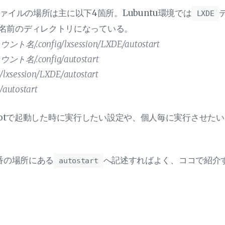
ァイルの場所は主に以下4箇所。Lubuntu環境では
LXDE
名前のディレクトリになっている。
ント名/.config/lxsession/LXDE/autostart
ント名/.config/autostart
ig/lxsession/LXDE/autostart
g/autostart
ootで起動した時に実行したい設定や、個人毎に実行させた
番の場所にある
へ記述すればよく、ココで紹介
autostart