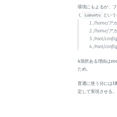
環境にもよるが、フ
く
という
Lubuntu
/home/アカウ
/home/アカウ
/root/.conf
/root/.confi
4箇所ある理由はr
ため。
普通に使う分には1
定して実現させる。