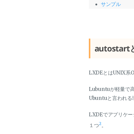
サンプル
autostar
LXDEとはUNI
Lubuntuが軽
Ubuntuと言われ
LXDEでアプリケ
2
１つ
。