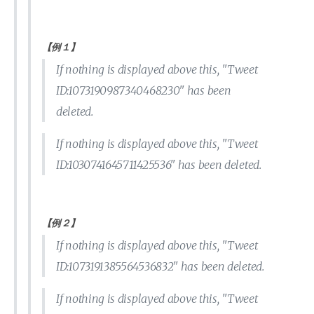
【例１】
If nothing is displayed above this, "Tweet
ID:1073190987340468230" has been
deleted.
If nothing is displayed above this, "Tweet
ID:1030741645711425536" has been deleted.
【例２】
If nothing is displayed above this, "Tweet
ID:1073191385564536832" has been deleted.
If nothing is displayed above this, "Tweet