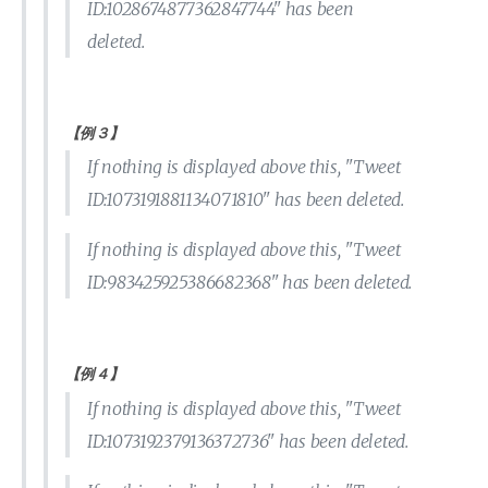
ID:1028674877362847744" has been
deleted.
【例３】
If nothing is displayed above this, "Tweet
ID:1073191881134071810" has been deleted.
If nothing is displayed above this, "Tweet
ID:983425925386682368" has been deleted.
【例４】
If nothing is displayed above this, "Tweet
ID:1073192379136372736" has been deleted.