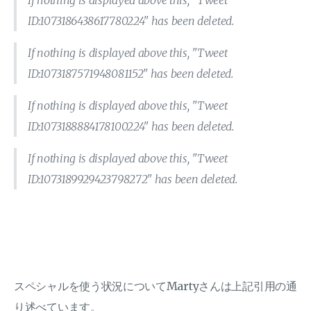
If nothing is displayed above this, "Tweet
ID:1073186438617780224" has been deleted.
If nothing is displayed above this, "Tweet
ID:1073187571948081152" has been deleted.
If nothing is displayed above this, "Tweet
ID:1073188884178100224" has been deleted.
If nothing is displayed above this, "Tweet
ID:1073189929423798272" has been deleted.
スペシャルを使う状況についてMartyさんは上記引用の通
り述べています。