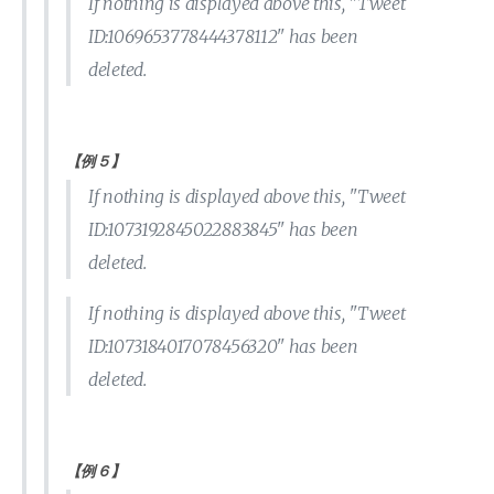
If nothing is displayed above this, "Tweet
ID:1069653778444378112" has been
deleted.
【例５】
If nothing is displayed above this, "Tweet
ID:1073192845022883845" has been
deleted.
If nothing is displayed above this, "Tweet
ID:1073184017078456320" has been
deleted.
【例６】