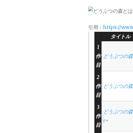
引用：
https://www
タイトル
1
作
どうぶつの森
目
2
作
どうぶつの森
目
3
どうぶつの森
作
e+
目