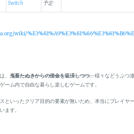
Switch
予定
kipedia.org/wiki/%E3%81%A9%E3%81%86%E3%
は、
鬼畜たぬきからの借金を返済しつつ
、
様々などうぶつ
ゲーム内で自由な暮らし楽しむゲームです。
スといったクリア目的の要素が無いため、本当にプレイヤ
います。