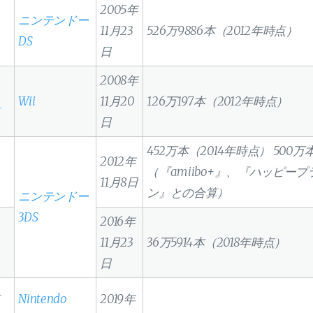
2005年
う
ニンテンドー
11月23
526万9886本（2012年時点）
DS
日
2008年
Wii
11月20
126万197本（2012年時点）
日
452万本（2014年時点） 500万
う
2012年
（『amiibo+』、『ハッピー
11月8日
ン』との合算）
ニンテンドー
3DS
う
2016年
11月23
36万5914本（2018年時点）
日
Nintendo
2019年