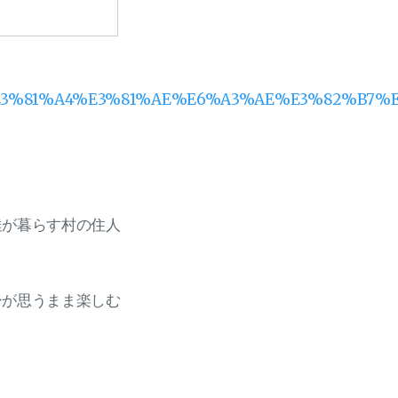
81%B6%E3%81%A4%E3%81%AE%E6%A3%AE%E3%82%B
達が暮らす村の住人
ーが思うまま楽しむ