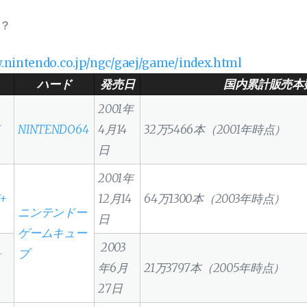
.nintendo.co.jp/ngc/gaej/game/index.html
ハード
発売日
国内累計販売本
2001年
NINTENDO64
4月14
32万5466本（2001年時点）
日
2001年
+
12月14
64万1300本（2003年時点）
ニンテンドー
日
ゲームキュー
2003
ブ
年6月
21万3797本（2005年時点）
27日