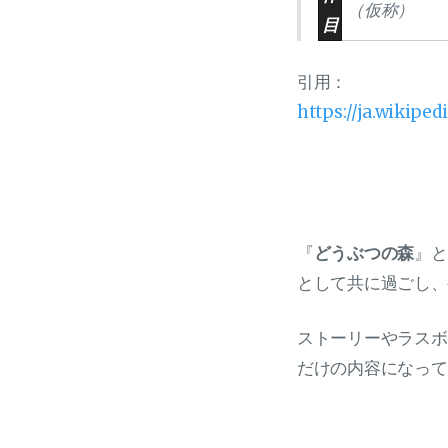
（仮称）
目
引用：
https://ja.wi
『
どうぶつの森
』と
として共に過ごし、
ストーリーやラスボ
だけの内容になって