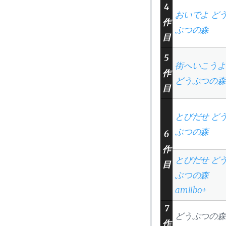
4
おいでよ ど
作
ぶつの森
目
5
街へいこうよ
作
どうぶつの森
目
とびだせ ど
ぶつの森
6
作
とびだせ ど
目
ぶつの森
amiibo+
7
どうぶつの森
作