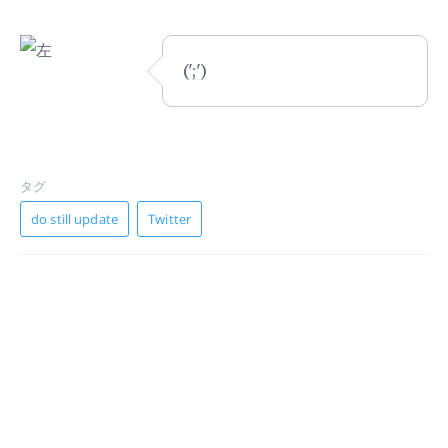
(';')
タグ
do still update
Twitter