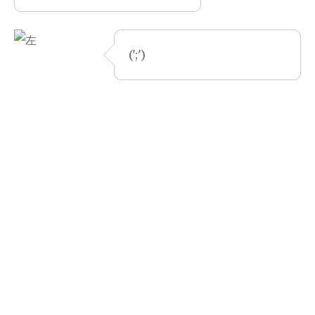
(';')