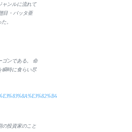
ジャンルに流れて
翅目・バッタ亜
った。
ゴンである。 命
を瞬時に食らい尽
%A4%E3%83%8A%E3%82%B4
期の投資家のこと