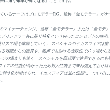
害に遭う確率が高くなる
』ことですね。
ているナーフはプロモデラーRG、通称『金モデラー』がナ
Gのマイナーチェンジ。通称「金モデラー」または「金モデ」
スプリンクラー共に塗り特化という尖ったコンセプトの性能。
塗り力で場を掌握していく。 スペシャルのイカスフィアは塗
ある戦闘からの護身や、敵陣でも動ける走破性で片っ端から塗
ゲージの溜まりも速く、スペシャルを高頻度で連発できるのも
イカスフィアの性能が高かったため対人性能まで兼ね備えており猛
で強烈な弱体化が掛けられ、イカスフィアは並の性能に、ついで
た。