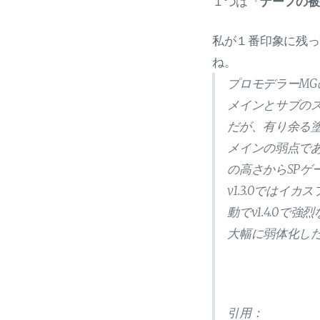
１つは『
ナーフの被
私が１番印象に残っ
ね。
プロモデラーM
メインとサブの
だが、有り余る
メインの弱点で
の高さからSP
v1.3.0では
動でv1.4.0
大幅に弱体化し
引用：