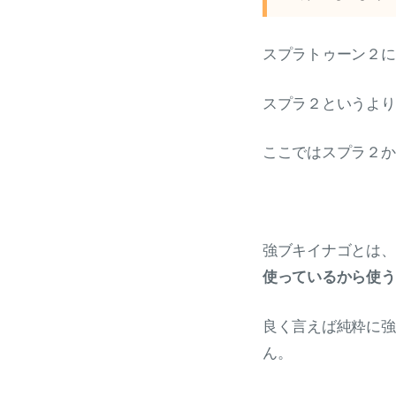
スプラトゥーン２に
スプラ２というより
ここではスプラ２か
強ブキイナゴとは、
使っているから使う
良く言えば純粋に強
ん。