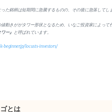
なった銘柄は短期間に急騰するものの、その後に急落してし
の値動きががタワー形状となるため、いなご投資家によって
タワー』
と呼ばれています。
ck-beginner.jp/locusts-investors/
ナゴとは