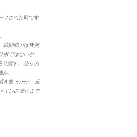
ーフされた時です
。
 戦闘能力は皆無
り用ではないが、
り潰す。 塗り力
強み。
威を奮ったが、 反
にメインの塗りまで