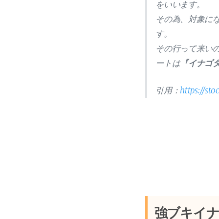
をいいます。
その為、対象に
す。
その行って来い
ートは
『イナゴ
引用：
https://sto
強ブキイ