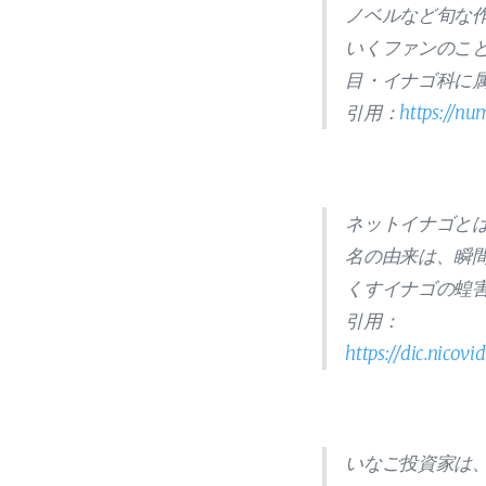
ノベルなど旬な
いくファンのこ
目・イナゴ科に
引用：
https://n
ネットイナゴと
名の由来は、瞬
くすイナゴの蝗
引用：
https://dic.n
いなご投資家は