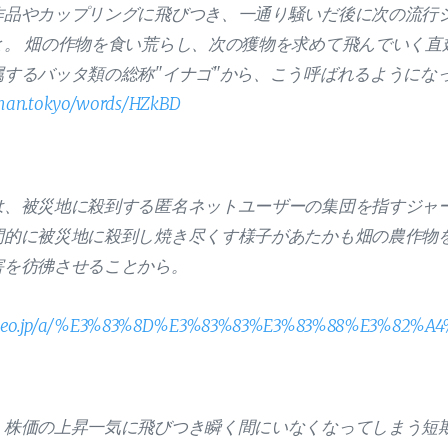
作品やカップリングに飛びつき、一通り騒いだ後に次の流行
と。 畑の作物を食い荒らし、次の獲物を求めて飛んでいく直
属するバッタ類の総称"イナゴ"から、こう呼ばれるようにな
uman.tokyo/words/HZkBD
は、被災地に殺到する匿名ネットユーザーの集団を指すジャー
間的に被災地に殺到し焼き尽くす様子があたかも畑の農作物
害を彷彿させることから。
icovideo.jp/a/%E3%83%8D%E3%83%83%E3%83%88%E3%82
、株価の上昇一気に飛びつき瞬く間にいなくなってしまう短